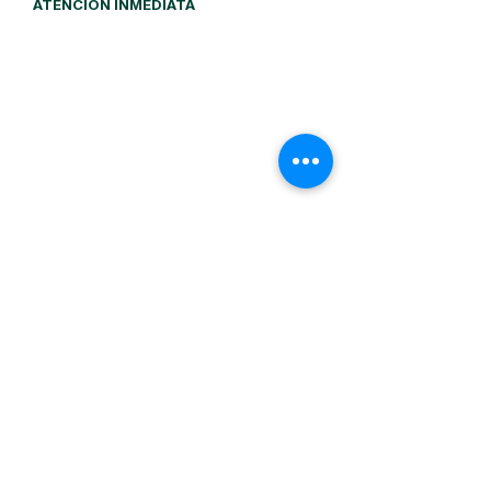
ATENCIÓN INMEDIATA
¿Quieres comprar,
suscribirte o recibir más
información?
Comunícate con LibroVivo y recibe
orientación personalizada sobre los
libros disponibles, el proceso de
compra o la suscripción anual para
lectores en la ciudad de Ibagué.